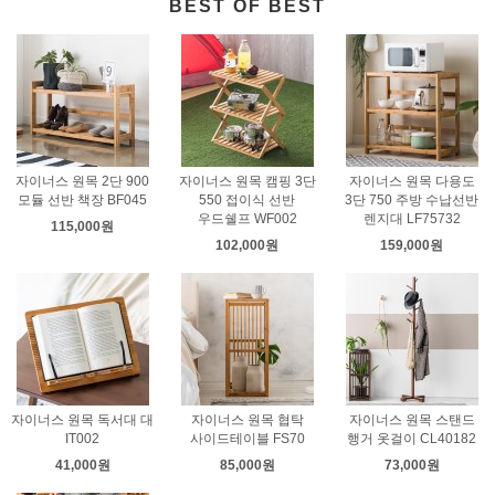
BEST OF BEST
자이너스 원목 2단 900
자이너스 원목 캠핑 3단
자이너스 원목 다용도
모듈 선반 책장 BF045
550 접이식 선반
3단 750 주방 수납선반
우드쉘프 WF002
렌지대 LF75732
115,000원
102,000원
159,000원
자이너스 원목 독서대 대
자이너스 원목 협탁
자이너스 원목 스탠드
IT002
사이드테이블 FS70
행거 옷걸이 CL40182
41,000원
85,000원
73,000원