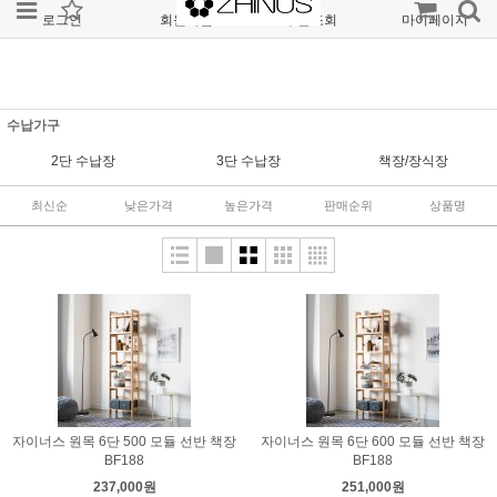
로그인
회원가입
주문조회
마이페이지
수납가구
2단 수납장
3단 수납장
책장/장식장
최신순
낮은가격
높은가격
판매순위
상품명
자이너스 원목 6단 500 모듈 선반 책장
자이너스 원목 6단 600 모듈 선반 책장
BF188
BF188
237,000원
251,000원